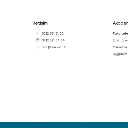
İletişim
Akade
0212 521 81 00
Fakültele
0212 521 84 84
Enstitüler
fsm@fsm.edu.tr
Yüksekok
Uygulam