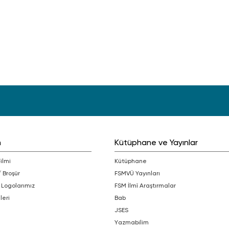
m
Kütüphane ve Yayınlar
Filmi
Kütüphane
/ Broşür
FSMVÜ Yayınları
 Logolarımız
FSM İlmî Araştırmalar
leri
bab
JSES
Yazmabilim