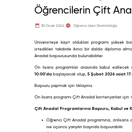
Öğrencilerin Çift Ana
30 Ocak 2026
Öğrenci İşleri Direktörlüğü
Üniversiteye kayıt oldukları programı yüksek b
istedikleri takdirde ikinci bir dalda diploma alm
Anadal başvurusunda bulunabilirler.
Ön lisans programları arasında kabul edilecek 
10:00'da
başlayacak olup,
5
Şubat 2026 saat 17:
Başvuru yapmak için tıklayınız.
Ön lisans programı Çift Anadal kontenjanları için
t
Çift Anadal Programlarına Başvuru, Kabul ve Ka
Öğrenci Çift Anadal programına, önlisans diploma programında en erken ikinci yarıyılın başında, en geç
ise üçüncü yarıyılın başında başvurabilir.