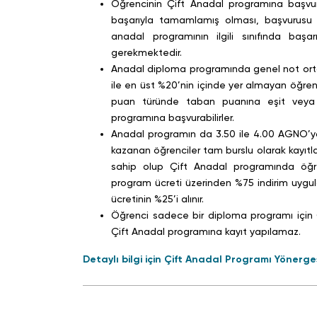
Öğrencinin Çift Anadal programına başvuru yapabilmesi için anadal programında aldığı tüm dersleri
başarıyla tamamlamış olması, başvurusu 
anadal programının ilgili sınıfında başa
gerekmektedir.
Anadal diploma programında genel not ortalaması 3.00 olan ancak ilgili sınıfında başarı sıralaması itibari
ile en üst %20’nin içinde yer almayan öğrenci
puan türünde taban puanına eşit veya
programına başvurabilirler.
Anadal programın da 3.50 ile 4.00 AGNO’ya sahip olup Çift Anadal Programında öğrenim görmeye hak
kazanan öğrenciler tam burslu olarak kayıtla
sahip olup Çift Anadal programında öğr
program ücreti üzerinden %75 indirim uygu
ücretinin %25’i alınır.
Öğrenci sadece bir diploma programı için Çift Anadal başvurusunda bulunabilir. Aynı anda birden fazla
Çift Anadal programına kayıt yapılamaz.
Detaylı bilgi için Çift Anadal Programı Yönergesi